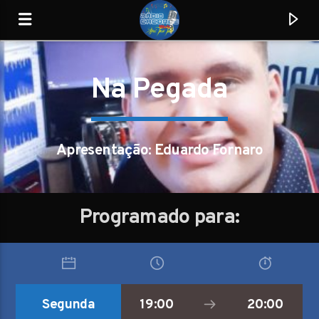
Na Pegada
RCW
Aqui Toca Tudo!
Apresentação: Eduardo Fornaro
Programado para:
0:00
Segunda
19:00
20:00