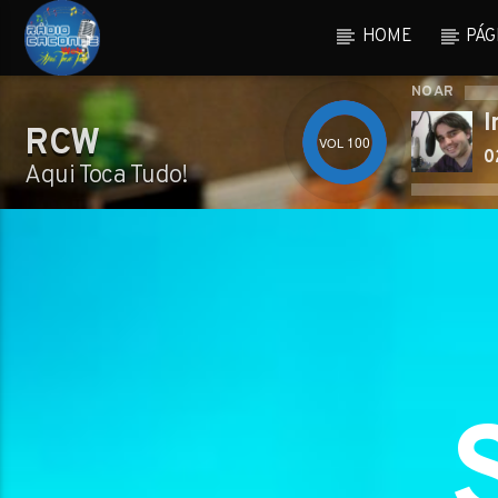
HOME
PÁG
NO AR
I
RCW
100
0
Aqui Toca Tudo!