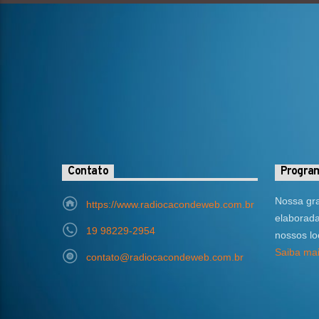
Contato
Progra
Nossa gr
https://www.radiocacondeweb.com.br
elaborad
19 98229-2954
nossos lo
Saiba mai
contato@radiocacondeweb.com.br