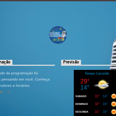
mação
Previsão
ade de programação foi
a pensando em você. Conheça
cutores e horários.
s...