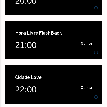
20:00
diversificada, brincadeiras, participação dos ouvintes,
Saiba mais...
informação e muito mais.
20:00
Quinta
Hora Livre FlashBack
[...]
21:00
Quinta
Saiba mais...
21:00
Quinta
Cidade Love
[...]
22:00
Quinta
Saiba mais...