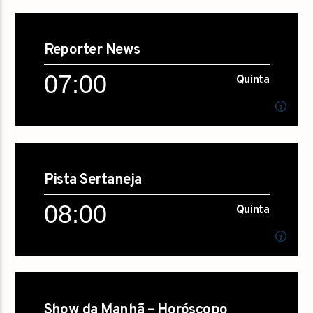
06:00
Quinta
Reporter News
[...]
07:00
Quinta
Saiba mais...
07:00
Quinta
Pista Sertaneja
[...]
08:00
Quinta
Saiba mais...
08:00
Quinta
Show da Manhã – Horóscopo