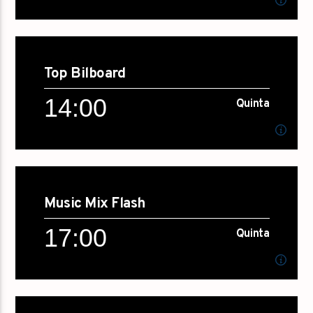
13:00
Quinta
Top Bilboard
[...]
14:00
Quinta
Saiba mais...
14:00
Quinta
Music Mix Flash
[...]
17:00
Quinta
Saiba mais...
17:00
Quinta